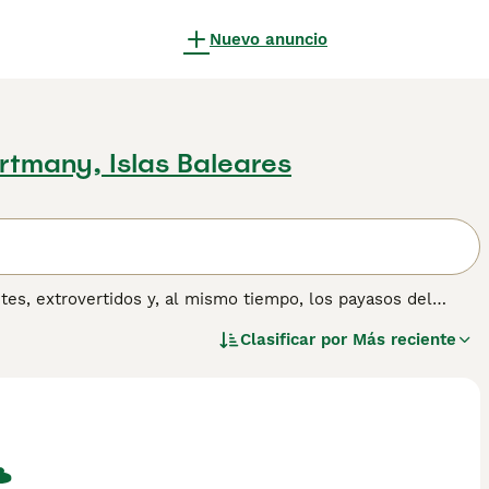
Nuevo anuncio
rtmany, Islas Baleares
es, extrovertidos y, al mismo tiempo, los payasos del
os y su actitud divertida hacia la vida. Estos perros son
Clasificar por
Más reciente
za significa que puedes divertirte mucho con ellos. Se dice
ra raza de perro que no sea esta.
 sobre esta raza de perro.