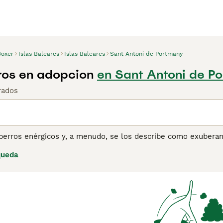
Boxer
Islas Baleares
Islas Baleares
Sant Antoni de Portmany
ros en adopcion
en Sant Antoni de Po
rados
perros enérgicos y, a menudo, se los describe como exuberant
ros. Les encanta entretenerse y divertirse con sus bailes tont
queda
eales y el hecho de que sean tan extrovertidos por naturale
alguien ha tenido un Boxer, nunca compartirá su hogar con ot
ina de consejos de compra de Boxer
para obtener información