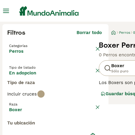
Filtros
Borrar todo
Perros
Boxer Per
Categorías
Perros
0 Perros encont
Boxer
Tipo de listado
Sólo puro
En adopcion
Tipo de raza
Los Boxers son 
mundo de los per
Guardar bús
Incluir cruces
extremadamente l
que una vez que 
Raza
Boxer
Tu ubicación
Lee nuestra
pág