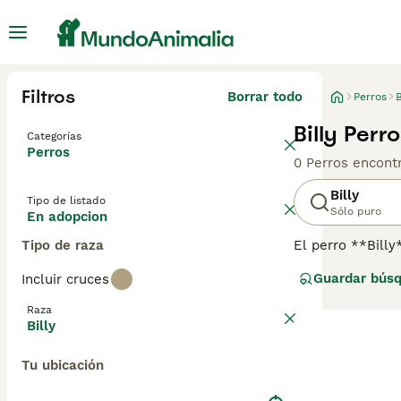
Filtros
Borrar todo
Perros
B
Billy Per
Categorías
Perros
0 Perros encont
Billy
Tipo de listado
Sólo puro
En adopcion
Tipo de raza
El perro **Billy
Poitou, desarrol
Guardar bús
Incluir cruces
una altura de en
con manchas nar
Raza
valiente y enérg
Billy
Es un perro afec
primerizas ni p
Tu ubicación
que encontrar un
**Billy** es una