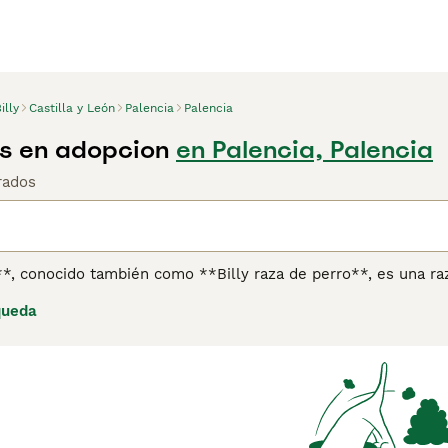
illy
Castilla y León
Palencia
Palencia
ros en adopcion
en Palencia, Palencia
rados
**, conocido también como **Billy raza de perro**, es una ra
lada en el siglo XIX para la caza de ciervos, jabalíes y zorros.
queda
tre 58 y 69 cm y un peso que varía entre 25 y 32 kg. Su pelaj
anjas o limón, lo que lo hace fácilmente reconocible en el 
ico, ideal para la caza en terrenos difíciles, aunque es inde
tuoso y leal con la familia, pero debido a su alta energía y 
ara espacios pequeños como apartamentos. Esta raza es muy 
 cachorro o perro Billy puede ser una tarea difícil. Para quie
 opción única y especial.