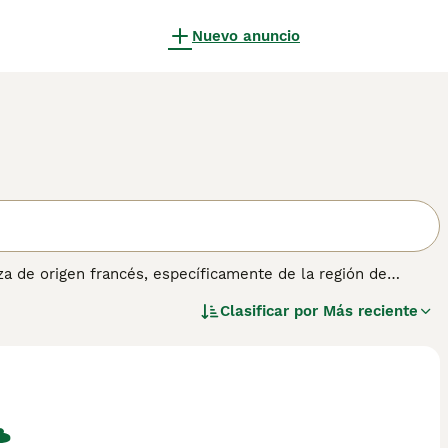
Nuevo anuncio
za de origen francés, específicamente de la región de
 Esta raza se caracteriza por su tamaño grande y atlético, con
Clasificar por
Más reciente
e es corto, áspero y brillante, predominando el color blanco
mundo canino. En cuanto a su temperamento, el **Billy** es
pendiente y requiere un entrenamiento constante y paciente.
necesidad de ejercicio, no es adecuado para personas
rara, con menos de 200 ejemplares en todo el mundo, por lo
nes buscan un perro de caza con historia y carácter, el