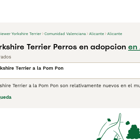
iewer Yorkshire Terrier
Comunidad Valenciana
Alicante
Alicante
rkshire Terrier Perros en adopcion
en 
rados
kshire Terrier a la Pom Pon
shire Terrier a la Pom Pon son relativamente nuevos en el m
ire Terriers produjo un cachorro único de varios colores. Nor
queda
cachorro de varios colores intrigó y deleitó a sus criadores 
 perros de forma selectiva con el objetivo de producir más ca
jos de compra de Biewer Yorkshire Terrier a la Pom Pon para 