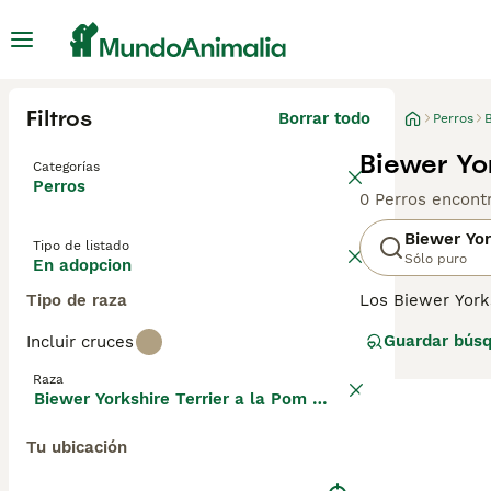
Filtros
Borrar todo
Perros
B
Biewer Yo
Categorías
Perros
0 Perros encont
Biewer Yor
Tipo de listado
Sólo puro
En adopcion
Tipo de raza
Los Biewer York
un par de Yorksh
Guardar bús
Incluir cruces
por lo que este 
comenzar a criar
Raza
página de conse
Biewer Yorkshire Terrier a la Pom Pon
Tu ubicación