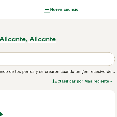
Nuevo anuncio
Alicante, Alicante
undo de los perros y se crearon cuando un gen recesivo de
malmente, los Yorkies son gris pizarra y tostado o crema,
Clasificar por
Más reciente
alemanes, Werner y Gertrud Biewer, quienes decidieron
chorros con un color de pelaje tan atractivo. Lee nuestra
obtener información sobre esta raza de perro.