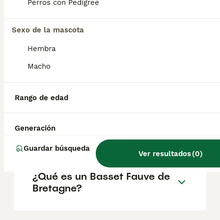
los niños y otras mascotas . No son perros
Perros con Pedigree
guardianes propiamente dichos, pero sí
avisarán de la presencia de extraños en la
puerta.
Sexo de la mascota
Hembra
¿Qué tamaño tiene un
Macho
Basset fauve de bretagne?
Rango de edad
Est-ce que le Basset Fauve
de Bretagne aboie beaucoup
Generación
?
Guardar búsqueda
Ver resultados
(
0
)
¿Qué es un Basset Fauve de
Bretagne?