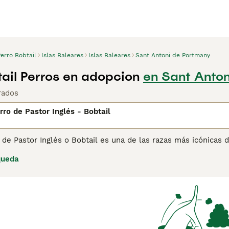
erro Bobtail
Islas Baleares
Islas Baleares
Sant Antoni de Portmany
tail Perros en adopcion
en Sant Anton
rados
rro de Pastor Inglés - Bobtail
 de Pastor Inglés o Bobtail es una de las razas más icónicas
res perros han sido una opción popular entre personas de to
queda
 Son leales, amables y cariñosos.
ina de consejos de compra de Antiguo Perro de Pastor Inglés 