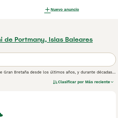
Nuevo anuncio
i de Portmany, Islas Baleares
 de Gran Bretaña desde los últimos años, y durante décadas
do el mundo como perros de compañía y de familia, y por
Clasificar por
Más reciente
- Bobtail
para obtener información sobre esta raza de perro.