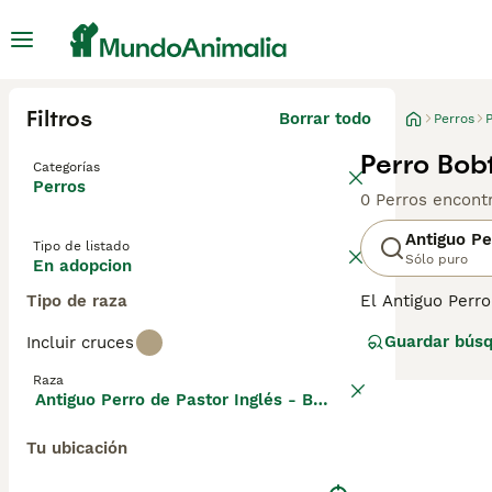
Filtros
Borrar todo
Perros
P
Perro Bob
Categorías
Perros
0 Perros encont
Antiguo Pe
Tipo de listado
Sólo puro
En adopcion
Tipo de raza
El Antiguo Perro
estos encantado
Guardar bús
Incluir cruces
una buena razón.
Raza
Lee nuestra
pág
Antiguo Perro de Pastor Inglés - Bobtail
Tu ubicación