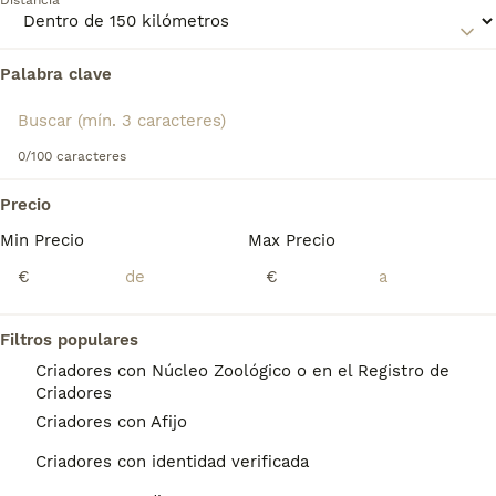
Distancia
Perro de Pastor Inglés - Bobtail
para obtener información
sobre esta raza de perro.
Palabra clave
Encontramos 0 Perro Bobtail Perros en
adopcion en Huesca, Huesca.
Si deseas exactamente esta búsqueda guarda tu 
búsqueda y espera el resultado perfecto:
0/100 caracteres
Guardar búsqueda
Precio
Min Precio
Max Precio
Preguntas frecuentes
€
€
Filtros populares
¿Cómo es el perro viejo
Criadores con Núcleo Zoológico o en el Registro de
pastor inglés Bobtail?
Criadores
Criadores con Afijo
El Bobtail o antiguo pastor inglés es
ampliamente reconocido por su pelaje largo
Criadores con identidad verificada
y lanoso que recubre su gordito cuerpo.