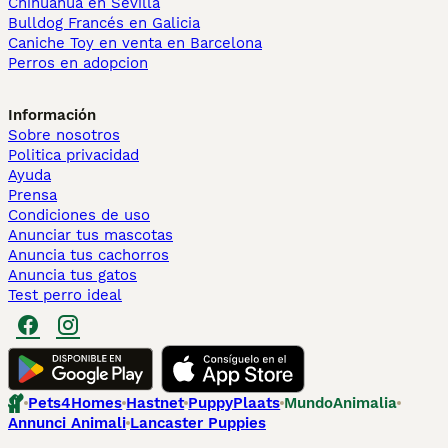
Chihuahua en Sevilla
Bulldog Francés en Galicia
Caniche Toy en venta en Barcelona
Perros en adopcion
Información
Sobre nosotros
Politica privacidad
Ayuda
Prensa
Condiciones de uso
Anunciar tus mascotas
Anuncia tus cachorros
Anuncia tus gatos
Test perro ideal
Pets4Homes
Hastnet
PuppyPlaats
MundoAnimalia
Annunci Animali
Lancaster Puppies