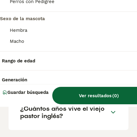
Parece que tiene los ojos completamente
Perros con Pedigree
cubiertos por el pelo, pero tiene una vista
perfecta. En cuanto al color, esta raza puede
presentar cualquier tonalidad de gris o azul
Sexo de la mascota
con o sin manchas.
Hembra
Macho
¿Cuánto cuesta un cachorro
de viejo pastor inglés?
Rango de edad
¿Cuánto vale un perro
Generación
Bobtail?
Guardar búsqueda
Ver resultados
(
0
)
¿Cuántos años vive el viejo
pastor inglés?