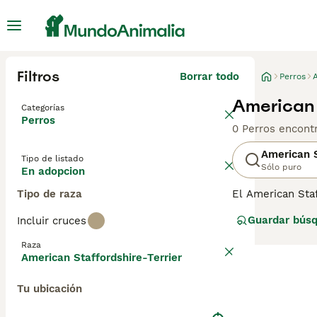
Filtros
Borrar todo
Perros
American 
Categorías
Perros
0 Perros encont
American S
Tipo de listado
Sólo puro
En adopcion
Tipo de raza
El American Staf
obstinado. Es i
Guardar bús
Incluir cruces
de familia. Son 
bien con los niñ
Raza
perros y cruces.
American Staffordshire-Terrier
a medida que ma
nuestra página 
Tu ubicación