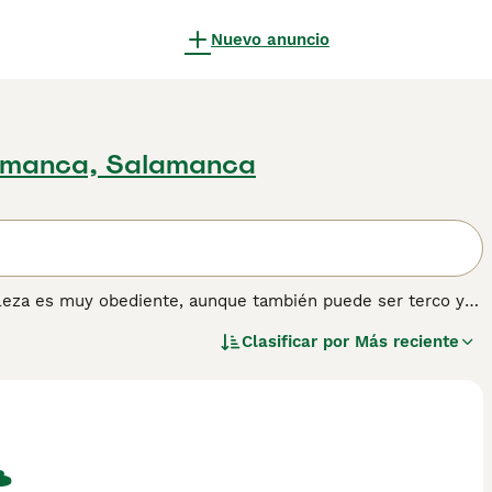
Nuevo anuncio
amanca, Salamanca
raleza es muy obediente, aunque también puede ser terco y
ordshire Terriers son especialmente adecuados como perros
Clasificar por
Más reciente
ando se les controla un poco su entusiasmo, suelen llevarse
untos sin supervisión; esto aplica para todas las razas de
relativamente alta de desarrollar agresión hacia otros perros
a personas con poca experiencia con perros. Consulta
er más información sobre esta raza.