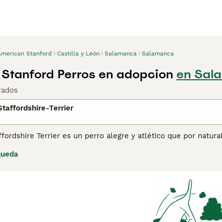
American Stanford
Castilla y León
Salamanca
Salamanca
Stanford Perros en adopcion
en Sal
rados
taffordshire-Terrier
fordshire Terrier es un perro alegre y atlético que por natu
nteligente, alerta y aprende rápidamente. Los American Staff
queda
amigables, confiables y muy afectuosos con las personas. Cu
os. Por supuesto, nunca dejes a tu perro y a un niño pequeño j
 Los American Staffordshire Terriers tienen una probabilidad 
duran. El American Staffordshire Terrier no es adecuado par
de consejos sobre el
American Staffordshire Terrier
para obten