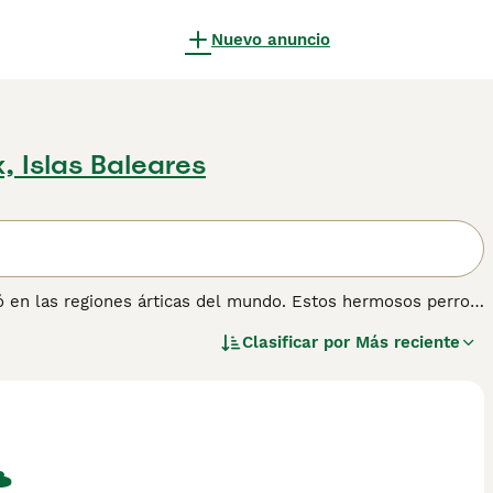
Nuevo anuncio
x, Islas Baleares
 en las regiones árticas del mundo. Estos hermosos perros
ro todavía es pequeño aquí en España, se están convirtiendo
Clasificar por
Más reciente
a y disfrutan compitiendo con equipos de perros. El
e fue criado para tirar de trineos a largas distancias en
 no mascotas, y son muy apreciados en Groenlandia, donde un
ón.
información sobre esta raza de perro.