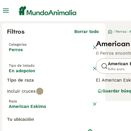
Filtros
Borrar todo
Perros
American 
Categorías
Perros
0 Perros encont
American 
Tipo de listado
Sólo puro
En adopcion
Tipo de raza
El American Esk
son reconocidos
Guardar bús
Incluir cruces
en una opción po
American Eskimo,
Raza
condiciones difí
American Eskimo
renovado interés
Tu ubicación
Lee nuestra
pág