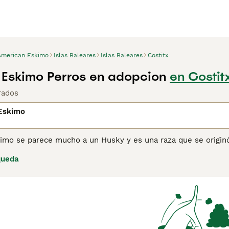
American Eskimo
Islas Baleares
Islas Baleares
Costitx
Eskimo Perros en adopcion
en Costit
rados
Eskimo
imo se parece mucho a un Husky y es una raza que se originó
 por el Kennel Club y a lo largo de los años, aunque su núme
queda
pular entre las personas que están familiarizadas con la raz
 a menudo llamado Qimmiqs, tiene una gran resistencia, ya qu
ciles y en terreno ártico. Son verdaderos perros de trabajo,
 por el patrimonio cultural ha salvado a la raza de la extinci
ina de consejos de compra de American Eskimo
para obtener 