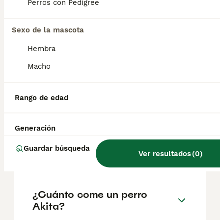
factores como el pedigrí, la reputación del
Perros con Pedigree
criador y la ubicación.
Sexo de la mascota
¿Es un Akita un buen perro
Hembra
de casa?
Macho
¿Cuánto suele vivir un akita
Rango de edad
inu?
Generación
¿Cuál es mejor, Akita o
Guardar búsqueda
Ver resultados
(
0
)
Shiba?
¿Cuánto come un perro
Akita?