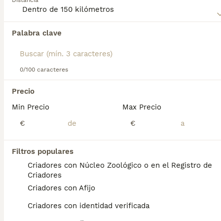
Distancia
para obtener información sobre esta raza de perro.
Palabra clave
Encontramos 0 Akita Inu Perros en adopcion
en Costitx, Islas Baleares.
Si deseas exactamente esta búsqueda guarda tu 
búsqueda y espera el resultado perfecto:
0/100 caracteres
Guardar búsqueda
Precio
Min Precio
Max Precio
Preguntas frecuentes
€
€
Filtros populares
¿Cuánto cuesta un cachorro
Criadores con Núcleo Zoológico o en el Registro de
de Akita Inu?
Criadores
Criadores con Afijo
El coste medio de un cachorro de Akita Inu
en España es de aproximadamente 717€,
Criadores con identidad verificada
aunque los precios pueden variar según