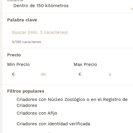
Distancia
para obtener información sobre esta raza de perro.
Palabra clave
Encontramos 0 Akita Inu Perros en adopcion
en Llanes, Asturias.
Si deseas exactamente esta búsqueda guarda tu 
búsqueda y espera el resultado perfecto:
0/100 caracteres
Guardar búsqueda
Precio
Min Precio
Max Precio
Preguntas frecuentes
€
€
Filtros populares
¿Cuánto cuesta un cachorro
Criadores con Núcleo Zoológico o en el Registro de
de Akita Inu?
Criadores
Criadores con Afijo
El coste medio de un cachorro de Akita Inu
en España es de aproximadamente 717€,
Criadores con identidad verificada
aunque los precios pueden variar según