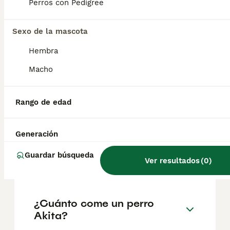
factores como el pedigrí, la reputación del
Perros con Pedigree
criador y la ubicación.
Sexo de la mascota
¿Es un Akita un buen perro
Hembra
de casa?
Macho
¿Cuánto suele vivir un akita
Rango de edad
inu?
Generación
¿Cuál es mejor, Akita o
Guardar búsqueda
Ver resultados
(
0
)
Shiba?
¿Cuánto come un perro
Akita?