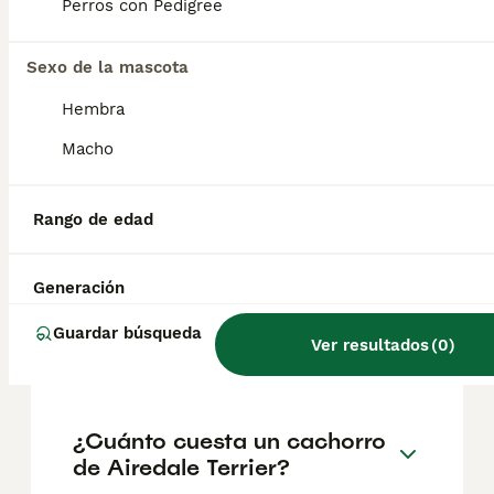
18 y 29 kg.
Perros con Pedigree
Sexo de la mascota
¿Cuál es la esperanza de
vida de un Airedale Terrier?
Hembra
Macho
¿Cuáles son las ventajas y
desventajas de la raza
Rango de edad
Airedale Terrier?
Generación
¿Cómo es el carácter de
Guardar búsqueda
Ver resultados
(
0
)
Airedale Terrier?
¿Cuánto cuesta un cachorro
de Airedale Terrier?