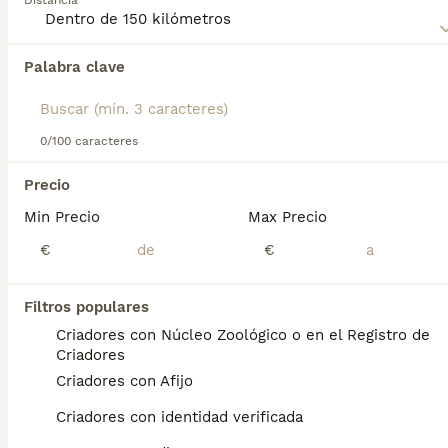
Distancia
Terrier
para obtener información sobre esta raza de perro.
Palabra clave
Encontramos 0 Airedale Terrier Perros en
adopcion en Alicante, Alicante.
Si deseas exactamente esta búsqueda guarda tu 
búsqueda y espera el resultado perfecto:
0/100 caracteres
Guardar búsqueda
Precio
Min Precio
Max Precio
Preguntas frecuentes
€
€
Filtros populares
¿Qué tamaño tiene un
Criadores con Núcleo Zoológico o en el Registro de
Airedale Terrier?
Criadores
Criadores con Afijo
El Airedale Terrier es un perro de tamaño
mediano a grande. Generalmente mide entre
Criadores con identidad verificada
56 y 61 cm de altura a la cruz y pesa entre