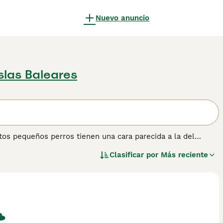
Nuevo anuncio
Islas Baleares
tos pequeños perros tienen una cara parecida a la del
ta al siglo XVII. Fueron criados por primera vez en
Clasificar por
Más reciente
n otras partes del mundo, incluso aquí en España, donde
ormación sobre esta raza de perro.