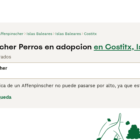
Affenpinscher
Islas Baleares
Islas Baleares
Costitx
cher Perros en adopcion
en Costitx, 
rados
her
ica de un Affenpinscher no puede pasarse por alto, ya que es
de ser una de las razas Toy más antiguas, y su linaje se remon
queda
hoy en día estos pequeños perros han encontrado su camino e
e mantienen como perros de compañía.
ina de consejos de compra de Affenpinscher
para obtener inf