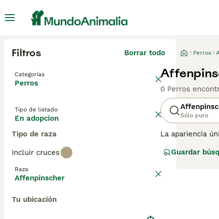
Filtros
Borrar todo
Perros
Affenpins
Categorías
Perros
0 Perros encont
Affenpinsc
Tipo de listado
Sólo puro
En adopcion
Tipo de raza
La apariencia ún
mono. Se jactan 
Guardar bús
Incluir cruces
Alemania, pero 
generalmente s
Raza
Affenpinscher
Lee nuestra
pág
Tu ubicación