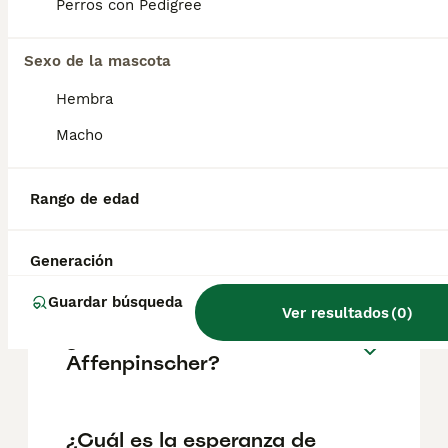
pueden variar según factores como el
Perros con Pedigree
pedigrí, la reputación del criador y la
ubicación.
Sexo de la mascota
Hembra
¿Cómo es el carácter de
Affenpinscher?
Macho
Rango de edad
¿Cuáles son las ventajas y
desventajas de la raza
Affenpinscher?
Generación
Guardar búsqueda
Ver resultados
(
0
)
¿Qué tamaño tiene un
Affenpinscher?
¿Cuál es la esperanza de