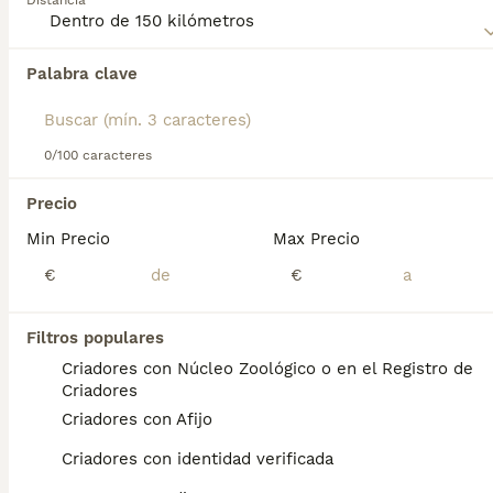
Distancia
Lee nuestra
página de consejos de compra de
Affenpinscher
para obtener información sobre esta raza de
Palabra clave
Encontramos 0 Affenpinscher Perros en
perro.
adopcion en Cáceres, Cáceres.
Si deseas exactamente esta búsqueda guarda tu 
búsqueda y espera el resultado perfecto:
0/100 caracteres
Guardar búsqueda
Precio
Min Precio
Max Precio
Preguntas frecuentes
€
€
Filtros populares
¿Cuánto cuesta un cachorro
Criadores con Núcleo Zoológico o en el Registro de
de Affenpinscher?
Criadores
Criadores con Afijo
El coste medio de un cachorro de
Affenpinscher en España es de
Criadores con identidad verificada
aproximadamente 428€, aunque los precios