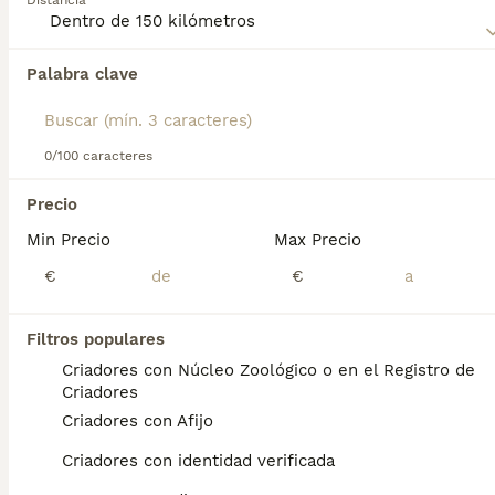
Distancia
Lee nuestra
página de consejos de compra de
Affenpinscher
para obtener información sobre esta raza de
Palabra clave
Encontramos 0 Affenpinscher Perros en
perro.
adopcion en Alicante, Alicante.
Si deseas exactamente esta búsqueda guarda tu 
búsqueda y espera el resultado perfecto:
0/100 caracteres
Guardar búsqueda
Precio
Min Precio
Max Precio
Preguntas frecuentes
€
€
Filtros populares
¿Cuánto cuesta un cachorro
Criadores con Núcleo Zoológico o en el Registro de
de Affenpinscher?
Criadores
Criadores con Afijo
El coste medio de un cachorro de
Affenpinscher en España es de
Criadores con identidad verificada
aproximadamente 428€, aunque los precios