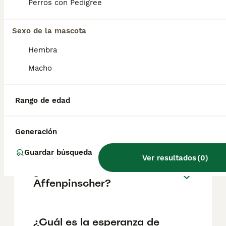
pueden variar según factores como el
Perros con Pedigree
pedigrí, la reputación del criador y la
ubicación.
Sexo de la mascota
Hembra
¿Cómo es el carácter de
Affenpinscher?
Macho
Rango de edad
¿Cuáles son las ventajas y
desventajas de la raza
Affenpinscher?
Generación
Guardar búsqueda
Ver resultados
(
0
)
¿Qué tamaño tiene un
Affenpinscher?
¿Cuál es la esperanza de