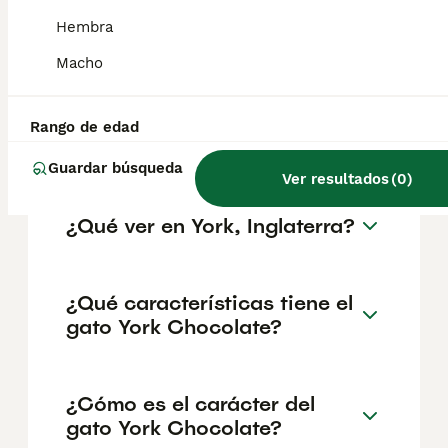
salud y el bienestar de los animales.
Hembra
Informarse bien y comparar opciones antes
de comprometerse siempre es la mejor
Macho
decisión.
Rango de edad
¿Por qué se llama York?
Guardar búsqueda
Ver resultados
(
0
)
¿Qué ver en York, Inglaterra?
¿Qué características tiene el
gato York Chocolate?
¿Cómo es el carácter del
gato York Chocolate?