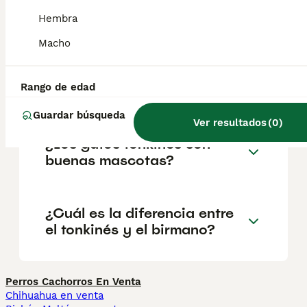
clásica y el color abarca desde el verde al
Hembra
azul claro.
Macho
¿Cuánto vale un gato
Rango de edad
Tonkinés?
Guardar búsqueda
Ver resultados
(
0
)
¿Los gatos tonkinés son
buenas mascotas?
¿Cuál es la diferencia entre
el tonkinés y el birmano?
Perros Cachorros En Venta
Chihuahua en venta