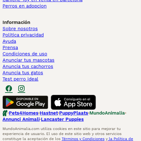
Perros en adopcion
Información
Sobre nosotros
Politica privacidad
Ayuda
Prensa
Condiciones de uso
Anunciar tus mascotas
Anuncia tus cachorros
Anuncia tus gatos
Test perro ideal
Pets4Homes
Hastnet
PuppyPlaats
MundoAnimalia
Annunci Animali
Lancaster Puppies
MundoAnimalia.com utiliza cookies en este sitio para mejorar tu
experiencia de usuario. El uso de este sitio web y otros servicios
constituye la aceptación de los
Términos y Condiciones
y
la Política de