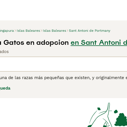
ingapura
Islas Baleares
Islas Baleares
Sant Antoni de Portmany
a Gatos en adopcion
en Sant Antoni d
ados
una de las razas más pequeñas que existen, y originalmente e
remadamente grandes, lo que se suma a su apariencia adorabl
queda
razones y hogares de muchos, no solo por ser adorables, sin
a un placer compartir el hogar con ellos. Lee nuestra página
e esta raza de gato.