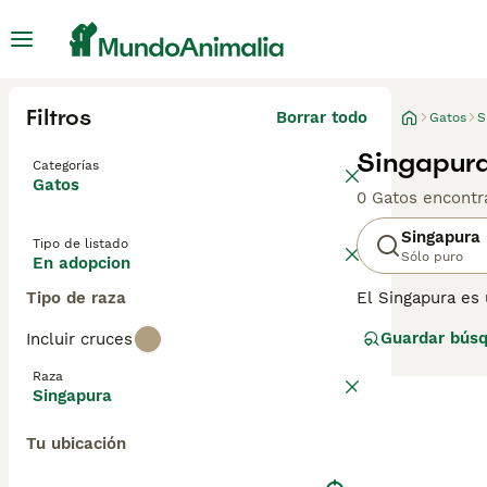
Filtros
Borrar todo
Gatos
S
Singapur
Categorías
Gatos
0 Gatos encontr
Singapura
Tipo de listado
Sólo puro
En adopcion
Tipo de raza
El Singapura es 
ojos verdes ext
Guardar bús
Incluir cruces
camino en los co
que hace que se
Raza
información sobr
Singapura
Tu ubicación