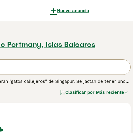
Nuevo anuncio
e Portmany, Islas Baleares
ran "gatos callejeros" de Singapur. Se jactan de tener unos
e, aunque traviesa. Son gatos pequeños que se han abierto
Clasificar por
Más reciente
o también por tener una naturaleza alerta, activa y amorosa
 de consejos de compra de Singapura para obtener