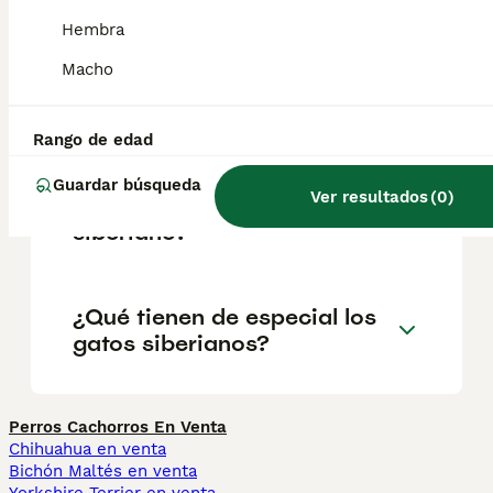
¿Cómo son los siberianos?
Hembra
Macho
¿Cómo es tener un gato
siberiano como mascota?
Rango de edad
Guardar búsqueda
Ver resultados
(
0
)
¿Cuánto vale un gato
siberiano?
¿Qué tienen de especial los
gatos siberianos?
Perros Cachorros En Venta
Chihuahua en venta
Bichón Maltés en venta