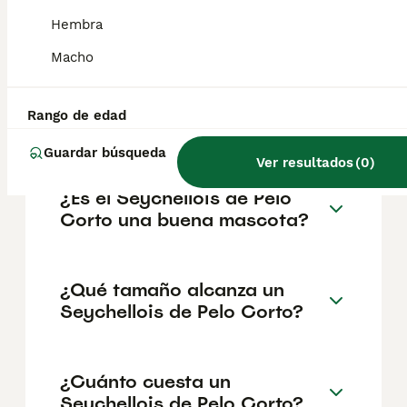
dependiendo de su estado de salud y sus
cuidados.
Hembra
Macho
¿Cómo es la personalidad de
un gato exótico de pelo
Rango de edad
corto?
Guardar búsqueda
Ver resultados
(
0
)
¿Es el Seychellois de Pelo
Corto una buena mascota?
¿Qué tamaño alcanza un
Seychellois de Pelo Corto?
¿Cuánto cuesta un
Seychellois de Pelo Corto?