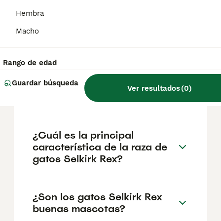
geográfica. Es fundamental acudir a
criadores responsables que garanticen la
Hembra
salud y el bienestar de los animales.
Informarse bien y comparar opciones antes
Macho
de comprometerse siempre es la mejor
decisión.
Rango de edad
Guardar búsqueda
¿Cuánto cuesta un gato
Ver resultados
(
0
)
Selkirk Rex?
¿Cuál es la principal
característica de la raza de
gatos Selkirk Rex?
¿Son los gatos Selkirk Rex
buenas mascotas?