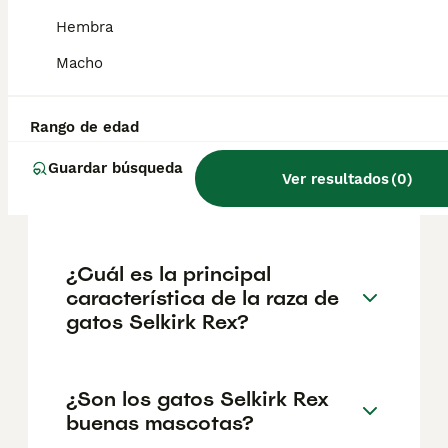
geográfica. Es fundamental acudir a
criadores responsables que garanticen la
Hembra
salud y el bienestar de los animales.
Informarse bien y comparar opciones antes
Macho
de comprometerse siempre es la mejor
decisión.
Rango de edad
Guardar búsqueda
¿Cuánto cuesta un gato
Ver resultados
(
0
)
Selkirk Rex?
¿Cuál es la principal
característica de la raza de
gatos Selkirk Rex?
¿Son los gatos Selkirk Rex
buenas mascotas?