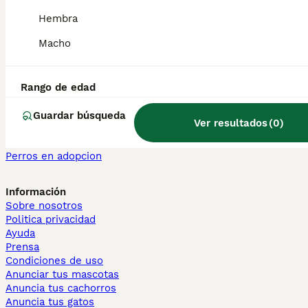
Maine Coon en venta
Hembra
Persa en venta
Macho
Otras páginas populares
Teckel en Barcelona
Bulldog Francés en Madrid
Rango de edad
Bichón Maltés en València
Chihuahua en Sevilla
Guardar búsqueda
Ver resultados
(
0
)
Bulldog Francés en Galicia
Caniche Toy en venta en Barcelona
Perros en adopcion
Información
Sobre nosotros
Politica privacidad
Ayuda
Prensa
Condiciones de uso
Anunciar tus mascotas
Anuncia tus cachorros
Anuncia tus gatos