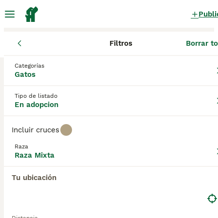
Publi
Filtros
Borrar t
Gatos
Raza Mixta
Castilla y León
Palencia
Palencia
Categorías
Raza Mixta Gatos en adopcion
Gatos
en Palencia, Palencia
Tipo de listado
0 Gatos encontrados
En adopcion
Raza Mixta
Filtros
Sólo puro
Incluir cruces
Guardar búsqueda
Orden
Raza
Raza Mixta
Tu ubicación