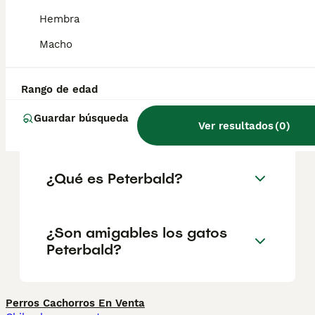
hipertrófica o la sensibilidad cutánea,
especialmente debido a su pelaje único. La
Hembra
cría responsable y las pruebas de ADN
pueden ayudar a identificar y prevenir la
Macho
transmisión de enfermedades genéticas.
Rango de edad
¿Son raros los gatos
Guardar búsqueda
Peterbald?
Ver resultados
(
0
)
¿Qué es Peterbald?
¿Son amigables los gatos
Peterbald?
Perros Cachorros En Venta