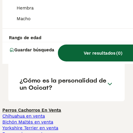
suelen recomendarse como gatos de familia
debido a su carácter amigable.
Hembra
Macho
¿Cuánto cuesta un gatito
Ocicat?
Rango de edad
Guardar búsqueda
Ver resultados
(
0
)
¿Qué es un Ocicat?
¿Cómo es la personalidad de
un Ocicat?
Perros Cachorros En Venta
Chihuahua en venta
Bichón Maltés en venta
Yorkshire Terrier en venta