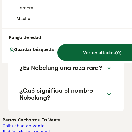
proporcionado, con las patas largas. La
cabeza tiene forma triangular, con orejas
Hembra
grandes de inserción alta que terminan en
punta, nariz grisácea y ojos de color
Macho
verdoso.
Rango de edad
¿Qué es un gato nebelung?
Guardar búsqueda
Ver resultados
(
0
)
¿Es Nebelung una raza rara?
¿Qué significa el nombre
Nebelung?
Perros Cachorros En Venta
Chihuahua en venta
Bichón Maltés en venta