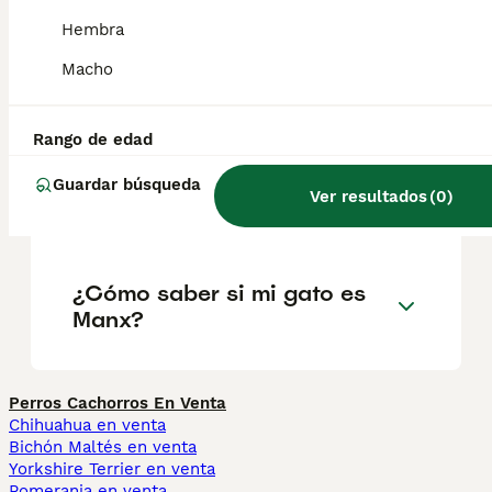
madurez.
Hembra
Macho
¿Cómo es la personalidad de
un gato Manx?
Rango de edad
Guardar búsqueda
Ver resultados
(
0
)
¿Qué significa Manx?
¿Cómo saber si mi gato es
Manx?
Perros Cachorros En Venta
Chihuahua en venta
Bichón Maltés en venta
Yorkshire Terrier en venta
Pomerania en venta