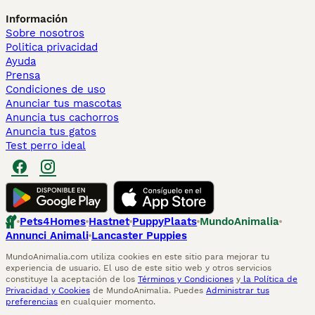
Información
Sobre nosotros
Politica privacidad
Ayuda
Prensa
Condiciones de uso
Anunciar tus mascotas
Anuncia tus cachorros
Anuncia tus gatos
Test perro ideal
Pets4Homes
Hastnet
PuppyPlaats
MundoAnimalia
Annunci Animali
Lancaster Puppies
MundoAnimalia.com utiliza cookies en este sitio para mejorar tu
experiencia de usuario. El uso de este sitio web y otros servicios
constituye la aceptación de los
Términos y Condiciones
y
la Política de
Privacidad y Cookies
de MundoAnimalia. Puedes
Administrar tus
preferencias
en cualquier momento.