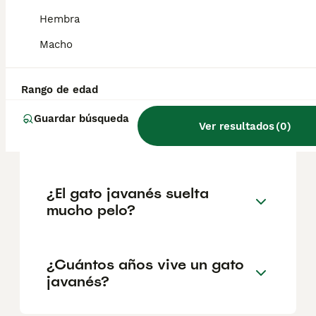
geográfica. Es fundamental acudir a
criadores responsables que garanticen la
Hembra
salud y el bienestar de los animales.
Informarse bien y comparar opciones antes
Macho
de comprometerse siempre es la mejor
decisión.
Rango de edad
Guardar búsqueda
¿Cómo es el carácter del
Ver resultados
(
0
)
gato javanés?
¿El gato javanés suelta
mucho pelo?
¿Cuántos años vive un gato
javanés?