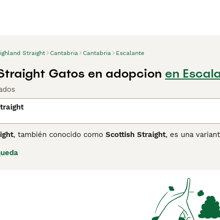
ighland Straight
Cantabria
Cantabria
Escalante
Straight Gatos en adopcion
en Escal
ados
traight
ight
, también conocido como
Scottish Straight
, es una varian
old, el Highland Straight se caracteriza por sus orejas recta
queda
 pelaje puede ser largo y denso, lo que añade un aspecto es
ta raza es dulce, cariñosa y tranquila, ideal para familias c
racción humana, lo que los convierte en compañeros perfecto
s y apodos populares en España se encuentran Pelusa, Bubú y 
ísica. Es importante brindarles cuidados específicos, especial
er una buena alimentación para prevenir el sobrepeso. En re
n gato de apariencia encantadora y carácter apacible.