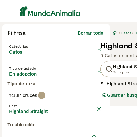
Filtros
Borrar todo
Gatos
H
Highland 
Categorías
Gatos
0 Gatos encontr
Highland S
Tipo de listado
Sólo puro
En adopcion
Tipo de raza
El
Highland Stra
diferencia del F
Guardar bús
Incluir cruces
prominentes. Su
temperamento, es
Raza
encanta la inte
Highland Straight
Entre los nombre
particularidad f
Tu ubicación
pelaje y manten
quienes desean u