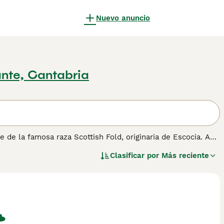
Nuevo anuncio
ante, Cantabria
te de la famosa raza Scottish Fold, originaria de Escocia. A
s y erectas, manteniendo una cabeza redondeada y mejillas
Clasificar por
Más reciente
ponjoso y suave muy apreciado. En cuanto a su
on niños y otros animales. Son gatos adaptables y les
s para hogares que buscan un felino afectuoso y calmado.
Orejitas, que reflejan su naturaleza tierna y su
mente en el cepillado regular para evitar enredos en su
sumen, el
Highland Straight
es una excelente elección para