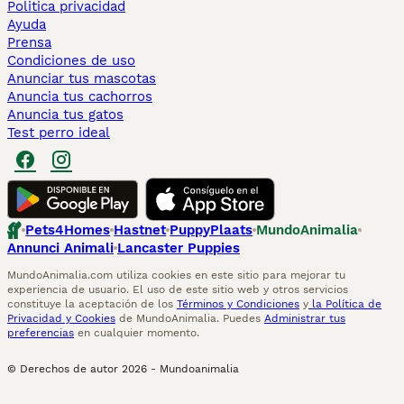
Politica privacidad
Ayuda
Prensa
Condiciones de uso
Anunciar tus mascotas
Anuncia tus cachorros
Anuncia tus gatos
Test perro ideal
Pets4Homes
Hastnet
PuppyPlaats
MundoAnimalia
Annunci Animali
Lancaster Puppies
MundoAnimalia.com utiliza cookies en este sitio para mejorar tu
experiencia de usuario. El uso de este sitio web y otros servicios
constituye la aceptación de los
Términos y Condiciones
y
la Política de
Privacidad y Cookies
de MundoAnimalia. Puedes
Administrar tus
preferencias
en cualquier momento.
© Derechos de autor
2026
-
Mundoanimalia