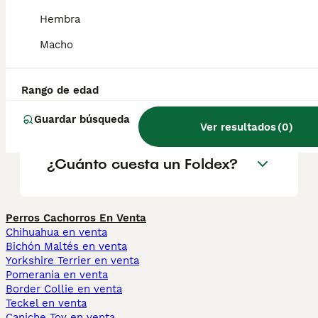
¿Son sanos los gatos
Hembra
Foldex?
Macho
¿Qué características tiene la
Rango de edad
raza de gato Foldex?
Guardar búsqueda
Ver resultados
(
0
)
¿Cuánto cuesta un Foldex?
Perros Cachorros En Venta
Chihuahua en venta
Bichón Maltés en venta
Yorkshire Terrier en venta
Pomerania en venta
Border Collie en venta
Teckel en venta
Caniche Toy en venta