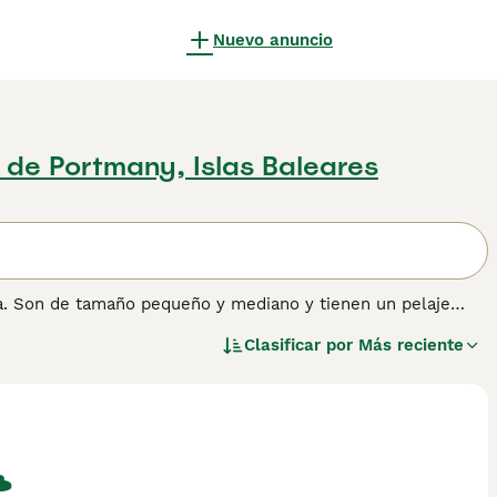
Nuevo anuncio
 de Portmany, Islas Baleares
sa. Son de tamaño pequeño y mediano y tienen un pelaje
abe que son extremadamente inteligentes y tienen una vena
Clasificar por
Más reciente
jez. Muchos dueños dicen que vivir con un Cornish Rex es
mación sobre esta raza de gato.