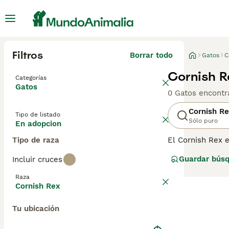
Filtros
Borrar todo
Gatos
C
Cornish R
Categorías
Gatos
0 Gatos encontr
Cornish R
Tipo de listado
Sólo puro
En adopcion
Tipo de raza
El Cornish Rex 
rizado muy inus
Guardar bús
Incluir cruces
traviesa, por lo
como vivir con u
Raza
Cornish Rex
Lee nuestra
pág
Tu ubicación