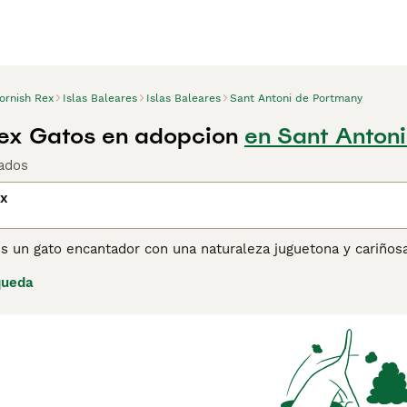
ornish Rex
Islas Baleares
Islas Baleares
Sant Antoni de Portmany
ex Gatos en adopcion
en Sant Antoni
ados
ex
es un gato encantador con una naturaleza juguetona y cariño
ual, una cabeza ancha y unos hermosos bigotes rizados. Se s
queda
 que conservan sus rasgos de gatito hasta bien entrada la ve
n perro, ya que les encanta buscar juguetes por la casa.
ina de consejos de compra de Cornish Rex
para obtener infor