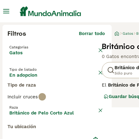
Filtros
Borrar todo
Gatos
B
Británico
Categorías
Gatos
0 Gatos encontr
Británico 
Tipo de listado
Sólo puro
En adopcion
Tipo de raza
El
Británico de 
Británico de Pel
Guardar bús
Incluir cruces
grandes ojos do
de los gatos de
Raza
francés — ambas
Británico de Pelo Corto Azul
Shorthair y el C
Tu ubicación
El British Blue 
suave al tacto. 