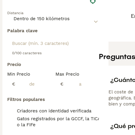
convivir bien co
propio ritmo. Es
Distancia
cepillado semana
E
Palabra clave
0/100 caracteres
Preguntas
Precio
Min Precio
Max Precio
¿Cuánto 
€
€
El coste de 
geográfica.
Filtros populares
bien y comp
Criadores con identidad verificada
Gatos registrados por la GCCF, la TICA
¿Qué pre
o la FIFe