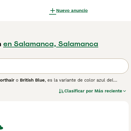
Nuevo anuncio
n
en Salamanca, Salamanca
orthair
o
British Blue
, es la variante de color azul del
aje azul grisáceo de tonalidad uniforme, combinado con sus
Clasificar por
Más reciente
ieren un aspecto inconfundible que lo ha convertido en uno
n ocasiones se lo compara con el
Chartreux
de origen
s de ser separadas de nuevo en 1977 —, el Blue British
 un pelaje denso, esponjoso y de textura especialmente
e con los niños, cómodo en hogares tranquilos y capaz de