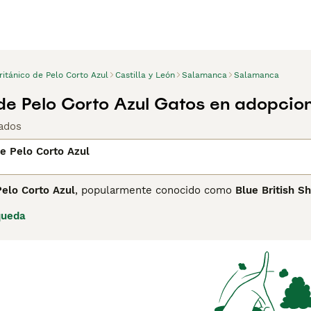
ritánico de Pelo Corto Azul
Castilla y León
Salamanca
Salamanca
 de Pelo Corto Azul Gatos en adopcio
ados
de Pelo Corto Azul
Pelo Corto Azul
, popularmente conocido como
Blue British Sh
o Corto y la más icónica y reconocida de toda la raza. Su pel
queda
rados o cobrizos y su expresión serena y redondeada, le conf
 raza más populares en España y en todo el mundo. Aunque e
 razas fueron unificadas brevemente por la FIFE en 1967 ante
hartreux son razas distintas con características propias.
es un gato fornido, de constitución robusta y musculosa, con
Su carácter es sereno, equilibrado y muy adaptable: tolerant