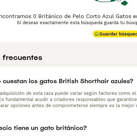
n otros animales de compañía. No es una raza exigente ni ruidos
 independiente sin llegar a ser distante, y suele mostrar su a
l. Es una raza robusta y longeva, ideal para quienes buscan
ncontramos 0 Británico de Pelo Corto Azul Gatos 
Si deseas exactamente esta búsqueda guarda tu búsqu
Guardar búsque
 frecuentes
cuestan los gatos British Shorthair azules?
adquisición de esta raza puede variar según factores como el p
 Es fundamental acudir a criadores responsables que garantice
arar opciones antes de comprometerse siempre es la mejor d
cio tiene un gato británico?