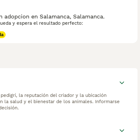
a; prefiere observar y participar de la vida familiar a su
fecto de manera sutil y tranquila. Su pelaje requiere
 un compañero felino elegante y de carácter reposado.
en adopcion en Salamanca, Salamanca.
eda y espera el resultado perfecto:
da
edigrí, la reputación del criador y la ubicación
n la salud y el bienestar de los animales. Informarse
ecisión.