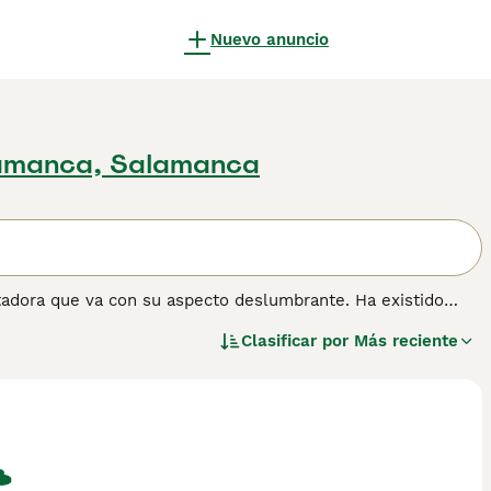
Nuevo anuncio
amanca, Salamanca
adora que va con su aspecto deslumbrante. Ha existido
, ya que es una raza natural resistente que puede
Clasificar por
Más reciente
ardan mucho en crecer, lo que significa que siguen siendo
 ganado muchos seguidores no solo en su país natal, sino
raleza amable y gentil.
r información sobre esta raza de gato.