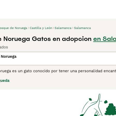
osque de Noruega
Castilla y León
Salamanca
Salamanca
e Noruega Gatos en adopcion
en Sal
ados
 Noruega
ruega es un gato conocido por tener una personalidad encant
 de años y siempre ha sido muy apreciado en su Noruega natal
queda
imas duros y temperaturas muy frías. Son gatos grandes que t
varios años. El Wegie, como se les conoce cariñosamente, ha
os otros países gracias a su aspecto deslumbrante y su natu
ina de consejos de compra de Bosque de Noruega
para obtene