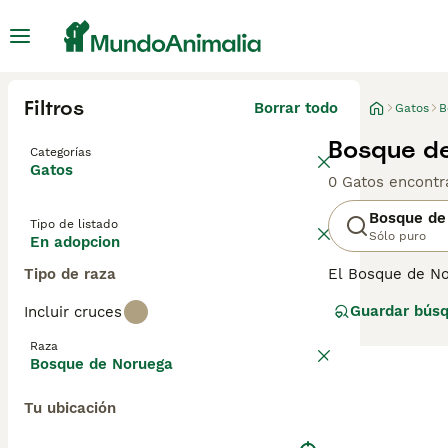
Filtros
Borrar todo
Gatos
B
Bosque d
Categorías
Gatos
0 Gatos encontr
Bosque de
Tipo de listado
Sólo puro
En adopcion
Tipo de raza
El Bosque de No
durante cientos
Guardar bús
Incluir cruces
sobrevivir en cl
gatitos durante 
Raza
también en much
Bosque de Noruega
Lee nuestra
pág
Tu ubicación