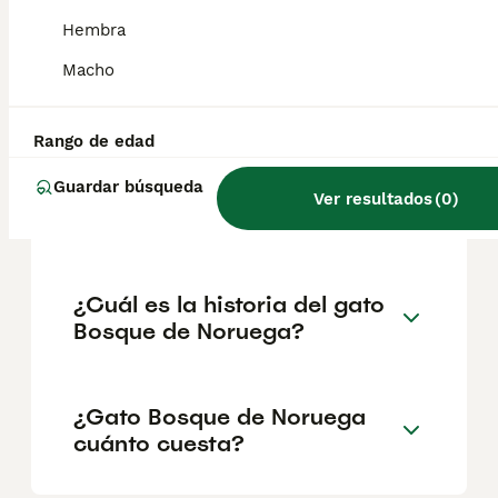
geográfica. Es fundamental acudir a
criadores responsables que garanticen la
Hembra
salud y el bienestar de los animales.
Informarse bien y comparar opciones antes
Macho
de comprometerse siempre es la mejor
decisión.
Rango de edad
Guardar búsqueda
¿Cómo son los gatos en el
Ver resultados
(
0
)
bosque de Noruega?
¿Cuál es la historia del gato
Bosque de Noruega?
¿Gato Bosque de Noruega
cuánto cuesta?