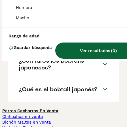
que las hembras. Son gatos largos y
delgados con músculos muy desarrollados
Hembra
que les permiten saltar grandes alturas.
Macho
¿Cuánto vale un bobtail
Rango de edad
japonés?
Guardar búsqueda
Ver resultados
(
0
)
¿Son raros los bobtails
japoneses?
¿Qué es el bobtail japonés?
Perros Cachorros En Venta
Chihuahua en venta
Bichón Maltés en venta