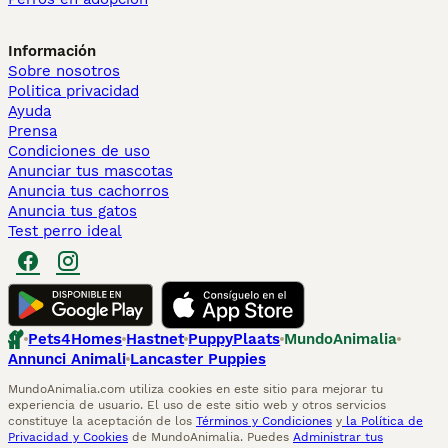
Información
Sobre nosotros
Politica privacidad
Ayuda
Prensa
Condiciones de uso
Anunciar tus mascotas
Anuncia tus cachorros
Anuncia tus gatos
Test perro ideal
Pets4Homes
Hastnet
PuppyPlaats
MundoAnimalia
Annunci Animali
Lancaster Puppies
MundoAnimalia.com utiliza cookies en este sitio para mejorar tu
experiencia de usuario. El uso de este sitio web y otros servicios
constituye la aceptación de los
Términos y Condiciones
y
la Política de
Privacidad y Cookies
de MundoAnimalia. Puedes
Administrar tus