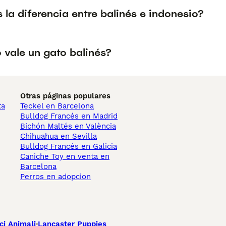
 la diferencia entre balinés e indonesio?
 vale un gato balinés?
Otras páginas populares
ta
Teckel en Barcelona
Bulldog Francés en Madrid
Bichón Maltés en València
Chihuahua en Sevilla
Bulldog Francés en Galicia
Caniche Toy en venta en
Barcelona
Perros en adopcion
ci Animali
Lancaster Puppies