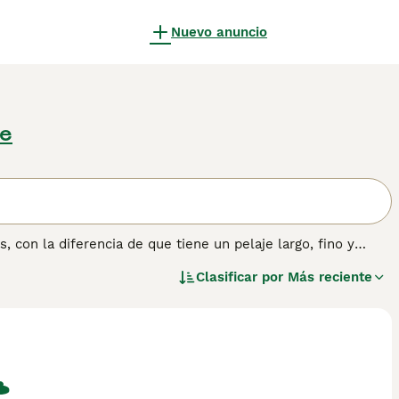
Nuevo anuncio
te
con la diferencia de que tiene un pelaje largo, fino y
 dueños. Este es solo otro de sus rasgos entrañables y la
Clasificar por
Más reciente
popular a lo largo de los años, llevándose bien con los
n sobre esta raza de gato.