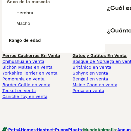
Sexo de la mascota
¿Cuál es
Hembra
Macho
¿Cuánto
Rango de edad
Perros Cachorros En Venta
Gatos y Gatitos En Venta
Chihuahua en venta
Bosque de Noruega en ven
Bichón Maltés en venta
Británico en venta
Yorkshire Terrier en venta
Sphynx en venta
Pomerania en venta
Bengalí en venta
Border Collie en venta
Maine Coon en venta
Teckel en venta
Persa en venta
Caniche Toy en venta
Pets4Homes
Hastnet
PuppyPlaats
MundoAnimalia
Annun