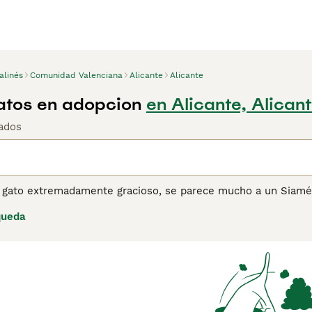
alinés
Comunidad Valenciana
Alicante
Alicante
atos en adopcion
en Alicante, Alican
ados
 gato extremadamente gracioso, se parece mucho a un Siamés, 
 que es muy hablador y nada le gusta más que charlar con sus
queda
l el Balinés se ha convertido en una mascota extremadamente 
ascotas.
ina de consejos de compra de Balinés
para obtener informació