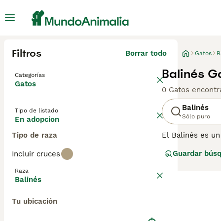
Filtros
Borrar todo
Gatos
B
Balinés G
Categorías
Gatos
0 Gatos encontr
Balinés
Tipo de listado
Sólo puro
En adopcion
Tipo de raza
El Balinés es un
sedoso. Se sabe
Guardar bús
Incluir cruces
razón por la cua
niños y otras m
Raza
Balinés
Lee nuestra
pág
Tu ubicación