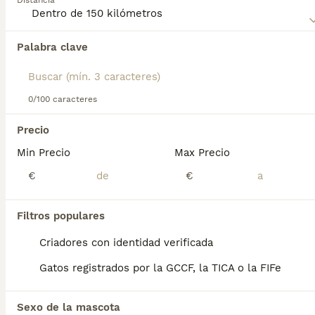
Distancia
Palabra clave
Encontramos 0 Australian Mist Gatos en
adopcion en Escalante, Cantabria.
Si deseas exactamente esta búsqueda guarda tu 
búsqueda y espera el resultado perfecto:
0/100 caracteres
Guardar búsqueda
Precio
Min Precio
Max Precio
Preguntas frecuentes
€
€
Filtros populares
¿Son saludables para los
gatos las brumas
Criadores con identidad verificada
australianas?
Gatos registrados por la GCCF, la TICA o la FIFe
El Australian Mist es una raza generalmente
sana con pocos problemas genéticos . Sin
Sexo de la mascota