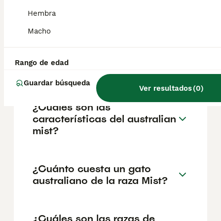
embargo, las revisiones veterinarias
periódicas ayudan a detectar afecciones
Hembra
comunes en los felinos, como
Macho
enfermedades dentales, obesidad y
problemas renales. Con los cuidados
adecuados, pueden vivir entre 14 y 18 años,
lo que los convierte en compañeros de larga
Rango de edad
duración.
Guardar búsqueda
Ver resultados
(
0
)
¿Cuáles son las
características del australian
mist?
¿Cuánto cuesta un gato
australiano de la raza Mist?
¿Cuáles son las razas de